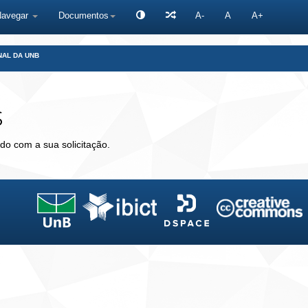
Navegar
Documentos
A-
A
A+
NAL DA UNB
s
do com a sua solicitação.