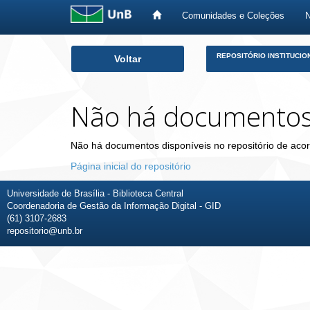
Comunidades e Coleções
Skip
REPOSITÓRIO INSTITUCIO
Voltar
navigation
Não há documento
Não há documentos disponíveis no repositório de acor
Página inicial do repositório
Universidade de Brasília - Biblioteca Central
Coordenadoria de Gestão da Informação Digital - GID
(61) 3107-2683
repositorio@unb.br