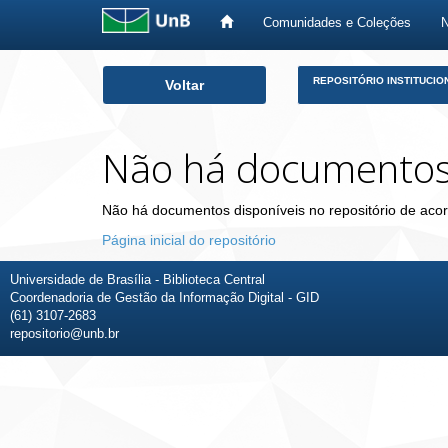
Comunidades e Coleções
Skip
REPOSITÓRIO INSTITUCIO
Voltar
navigation
Não há documento
Não há documentos disponíveis no repositório de acor
Página inicial do repositório
Universidade de Brasília - Biblioteca Central
Coordenadoria de Gestão da Informação Digital - GID
(61) 3107-2683
repositorio@unb.br