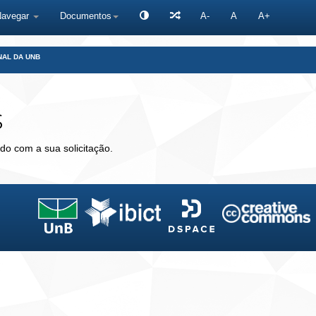
Navegar
Documentos
A-
A
A+
NAL DA UNB
s
do com a sua solicitação.