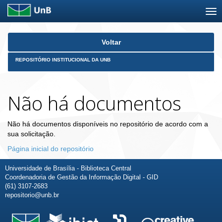
Skip
Voltar
navigation
REPOSITÓRIO INSTITUCIONAL DA UNB
Não há documentos
Não há documentos disponíveis no repositório de acordo com a
sua solicitação.
Página inicial do repositório
Universidade de Brasília - Biblioteca Central
Coordenadoria de Gestão da Informação Digital - GID
(61) 3107-2683
repositorio@unb.br