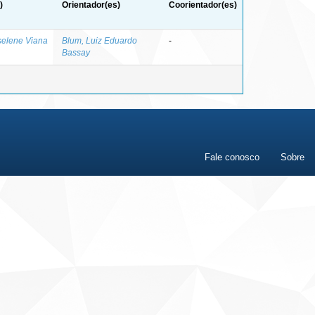
)
Orientador(es)
Coorientador(es)
oselene Viana
Blum, Luiz Eduardo
-
Bassay
Fale conosco
Sobre