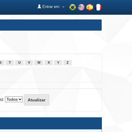
Entrar em:
S
T
U
V
W
X
Y
Z
s):