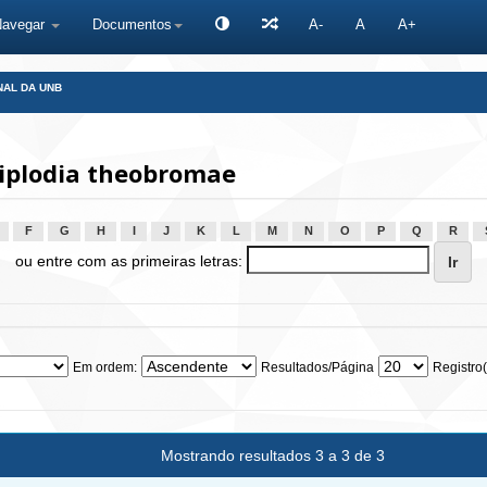
Navegar
Documentos
A-
A
A+
NAL DA UNB
iplodia theobromae
F
G
H
I
J
K
L
M
N
O
P
Q
R
ou entre com as primeiras letras:
Em ordem:
Resultados/Página
Registro(
Mostrando resultados 3 a 3 de 3