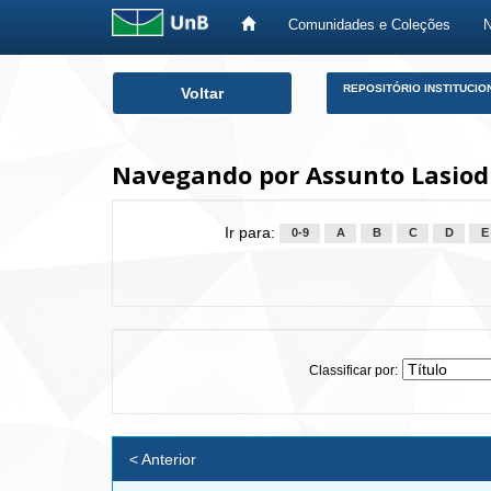
Comunidades e Coleções
Skip
REPOSITÓRIO INSTITUCIO
Voltar
navigation
Navegando por Assunto Lasiod
Ir para:
0-9
A
B
C
D
E
Classificar por:
< Anterior