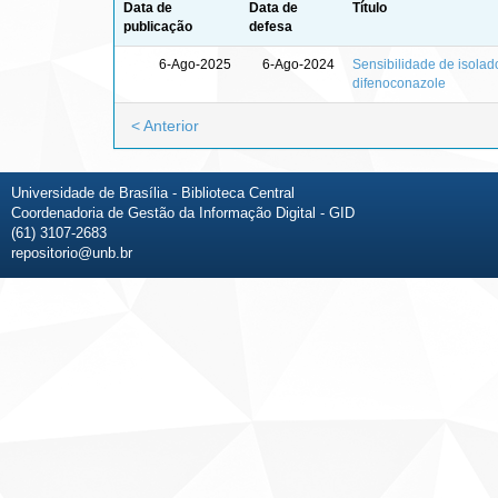
Data de
Data de
Título
publicação
defesa
6-Ago-2025
6-Ago-2024
Sensibilidade de isolad
difenoconazole
< Anterior
Universidade de Brasília - Biblioteca Central
Coordenadoria de Gestão da Informação Digital - GID
(61) 3107-2683
repositorio@unb.br