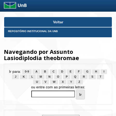
Skip
Voltar
navigation
REPOSITÓRIO INSTITUCIONAL DA UNB
Navegando por Assunto
Lasiodiplodia theobromae
Ir para:
0-9
A
B
C
D
E
F
G
H
I
J
K
L
M
N
O
P
Q
R
S
T
U
V
W
X
Y
Z
ou entre com as primeiras letras: