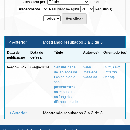
Classificar por:
Em ordem:
Resultados/Página
Registro(s):
< Anterior
Mostrando resultados 3 a 3 de 3
Data de
Data de
Título
Autor(es)
Orientador(es)
publicação
defesa
6-Ago-2025
6-Ago-2024
Sensibilidade
Silva,
Blum, Luiz
de isolados de
Joselene
Eduardo
Lasiodiplodia
Viana da
Bassay
spp.
provenientes
do cacaueiro
ao fungicida
difenoconazole
< Anterior
Mostrando resultados 3 a 3 de 3