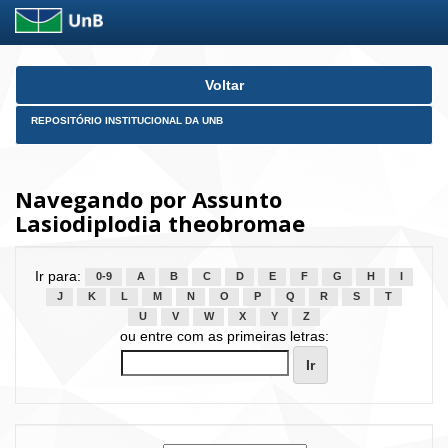
Skip
Voltar
navigation
REPOSITÓRIO INSTITUCIONAL DA UNB
Navegando por Assunto
Lasiodiplodia theobromae
Ir para:
0-9
A
B
C
D
E
F
G
H
I
J
K
L
M
N
O
P
Q
R
S
T
U
V
W
X
Y
Z
ou entre com as primeiras letras: