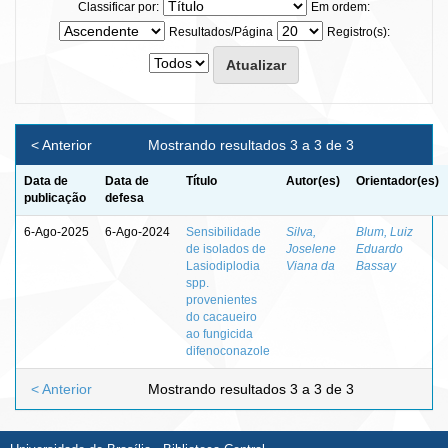
Classificar por:
Em ordem:
Resultados/Página
Registro(s):
< Anterior
Mostrando resultados 3 a 3 de 3
Data de
Data de
Título
Autor(es)
Orientador(es)
publicação
defesa
6-Ago-2025
6-Ago-2024
Sensibilidade
Silva,
Blum, Luiz
de isolados de
Joselene
Eduardo
Lasiodiplodia
Viana da
Bassay
spp.
provenientes
do cacaueiro
ao fungicida
difenoconazole
< Anterior
Mostrando resultados 3 a 3 de 3