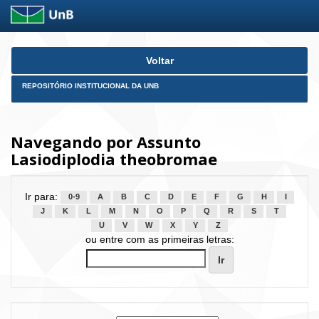
Skip
Voltar
navigation
REPOSITÓRIO INSTITUCIONAL DA UNB
Navegando por Assunto
Lasiodiplodia theobromae
Ir para:
0-9
A
B
C
D
E
F
G
H
I
J
K
L
M
N
O
P
Q
R
S
T
U
V
W
X
Y
Z
ou entre com as primeiras letras: