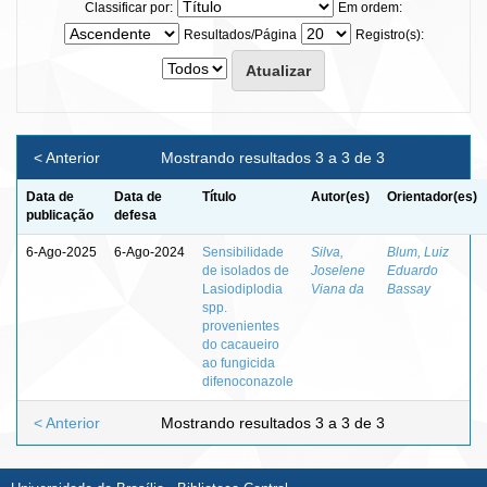
Classificar por:
Em ordem:
Resultados/Página
Registro(s):
< Anterior
Mostrando resultados 3 a 3 de 3
Data de
Data de
Título
Autor(es)
Orientador(es)
publicação
defesa
6-Ago-2025
6-Ago-2024
Sensibilidade
Silva,
Blum, Luiz
de isolados de
Joselene
Eduardo
Lasiodiplodia
Viana da
Bassay
spp.
provenientes
do cacaueiro
ao fungicida
difenoconazole
< Anterior
Mostrando resultados 3 a 3 de 3