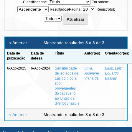
Classificar por:
Em ordem:
Resultados/Página
Registro(s):
< Anterior
Mostrando resultados 3 a 3 de 3
Data de
Data de
Título
Autor(es)
Orientador(es)
publicação
defesa
6-Ago-2025
6-Ago-2024
Sensibilidade
Silva,
Blum, Luiz
de isolados de
Joselene
Eduardo
Lasiodiplodia
Viana da
Bassay
spp.
provenientes
do cacaueiro
ao fungicida
difenoconazole
< Anterior
Mostrando resultados 3 a 3 de 3