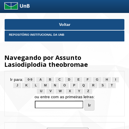
Skip
Voltar
navigation
REPOSITÓRIO INSTITUCIONAL DA UNB
Navegando por Assunto
Lasiodiplodia theobromae
Ir para:
0-9
A
B
C
D
E
F
G
H
I
J
K
L
M
N
O
P
Q
R
S
T
U
V
W
X
Y
Z
ou entre com as primeiras letras: