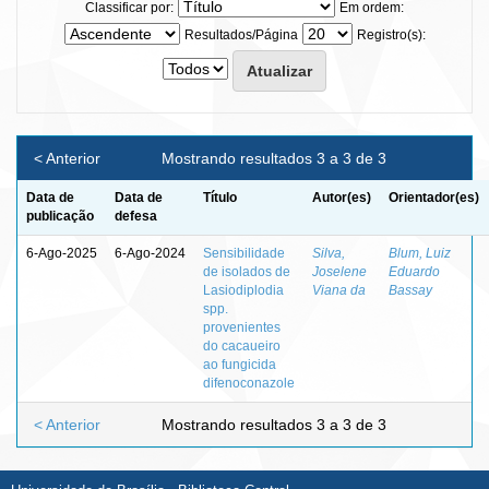
Classificar por:
Em ordem:
Resultados/Página
Registro(s):
< Anterior
Mostrando resultados 3 a 3 de 3
Data de
Data de
Título
Autor(es)
Orientador(es)
publicação
defesa
6-Ago-2025
6-Ago-2024
Sensibilidade
Silva,
Blum, Luiz
de isolados de
Joselene
Eduardo
Lasiodiplodia
Viana da
Bassay
spp.
provenientes
do cacaueiro
ao fungicida
difenoconazole
< Anterior
Mostrando resultados 3 a 3 de 3