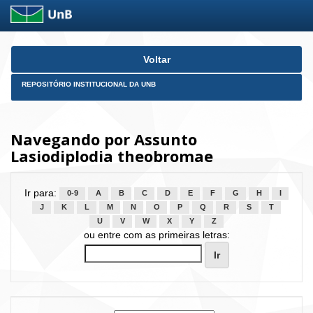
Skip
Voltar
navigation
REPOSITÓRIO INSTITUCIONAL DA UNB
Navegando por Assunto
Lasiodiplodia theobromae
Ir para:
0-9
A
B
C
D
E
F
G
H
I
J
K
L
M
N
O
P
Q
R
S
T
U
V
W
X
Y
Z
ou entre com as primeiras letras: