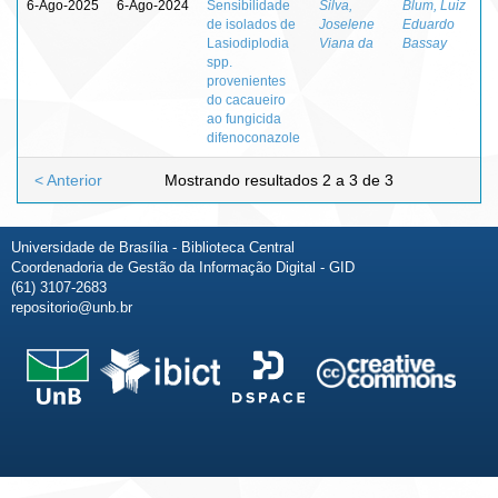
6-Ago-2025
6-Ago-2024
Sensibilidade
Silva,
Blum, Luiz
de isolados de
Joselene
Eduardo
Lasiodiplodia
Viana da
Bassay
spp.
provenientes
do cacaueiro
ao fungicida
difenoconazole
< Anterior
Mostrando resultados 2 a 3 de 3
Universidade de Brasília - Biblioteca Central
Coordenadoria de Gestão da Informação Digital - GID
(61) 3107-2683
repositorio@unb.br