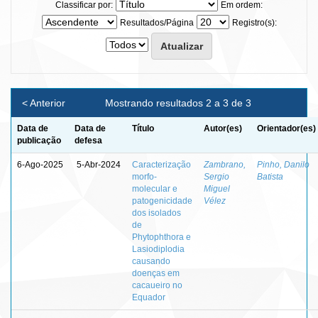
Classificar por:
Em ordem:
Resultados/Página
Registro(s):
< Anterior
Mostrando resultados 2 a 3 de 3
Data de
Data de
Título
Autor(es)
Orientador(es)
publicação
defesa
6-Ago-2025
5-Abr-2024
Caracterização
Zambrano,
Pinho, Danilo
morfo-
Sergio
Batista
molecular e
Miguel
patogenicidade
Vélez
dos isolados
de
Phytophthora e
Lasiodiplodia
causando
doenças em
cacaueiro no
Equador