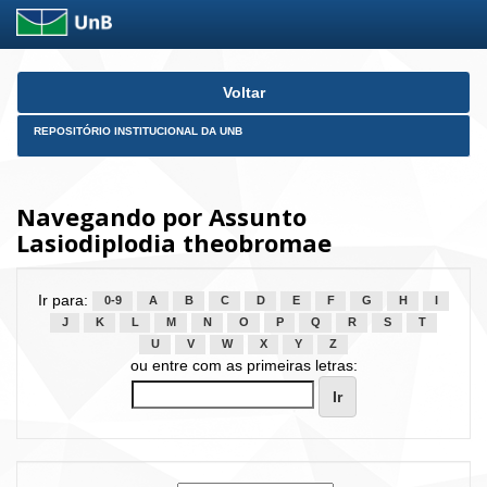
Skip
Voltar
navigation
REPOSITÓRIO INSTITUCIONAL DA UNB
Navegando por Assunto
Lasiodiplodia theobromae
Ir para:
0-9
A
B
C
D
E
F
G
H
I
J
K
L
M
N
O
P
Q
R
S
T
U
V
W
X
Y
Z
ou entre com as primeiras letras: