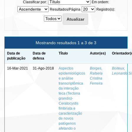
Classificar por:
Em ordem:
Resultados/Página
Registro(s):
Mostrando resultados 1 a 3 de 3
Data de
Data de
Título
Autor(es)
Orientador(
publicação
defesa
16-Mar-2021
31-Ago-2018
Aspectos
Borges,
Boiteux,
epidemiológicos
Rafaela
Leonardo Si
e análise
Cristina
transcriptômica
Ferreira
da interação
teca (Tectona
grandis)-
Ceratocystis
fimbriata e
caracterização
de novos
patógenos
afetando o