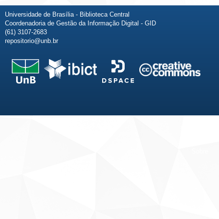
Universidade de Brasília - Biblioteca Central
Coordenadoria de Gestão da Informação Digital - GID
(61) 3107-2683
repositorio@unb.br
Fale conosco
Sobre