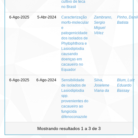
cultivo de teca
no Brasil
6-Ago-2025
5-Abr-2024
Caracterização
Zambrano,
Pinho, Dani
morfo-molecular
Sergio
Batista
e
Miguel
patogenicidade
Vélez
dos isolados de
Phytophthora e
Lasiodiplodia
causando
doenças em
cacaueiro no
Equador
6-Ago-2025
6-Ago-2024
Sensibilidade
Silva,
Blum, Luiz
de isolados de
Joselene
Eduardo
Lasiodiplodia
Viana da
Bassay
spp.
provenientes do
cacaueiro ao
fungicida
difenoconazole
Mostrando resultados 1 a 3 de 3