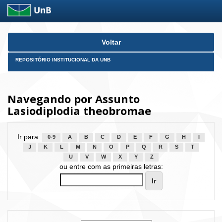
Skip
Voltar
navigation
REPOSITÓRIO INSTITUCIONAL DA UNB
Navegando por Assunto
Lasiodiplodia theobromae
Ir para:
0-9
A
B
C
D
E
F
G
H
I
J
K
L
M
N
O
P
Q
R
S
T
U
V
W
X
Y
Z
ou entre com as primeiras letras: