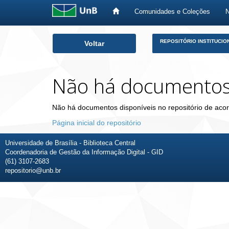
Comunidades e Coleções
Skip
REPOSITÓRIO INSTITUCIO
Voltar
navigation
Não há documento
Não há documentos disponíveis no repositório de acor
Página inicial do repositório
Universidade de Brasília - Biblioteca Central
Coordenadoria de Gestão da Informação Digital - GID
(61) 3107-2683
repositorio@unb.br