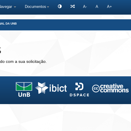
Navegar
Documentos
A-
A
A+
NAL DA UNB
s
do com a sua solicitação.