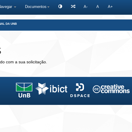
Navegar
Documentos
A-
A
A+
NAL DA UNB
s
do com a sua solicitação.