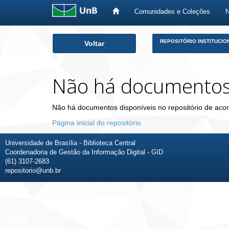
Comunidades e Coleções
Skip
REPOSITÓRIO INSTITUCIO
Voltar
navigation
Não há documento
Não há documentos disponíveis no repositório de acor
Página inicial do repositório
Universidade de Brasília - Biblioteca Central
Coordenadoria de Gestão da Informação Digital - GID
(61) 3107-2683
repositorio@unb.br