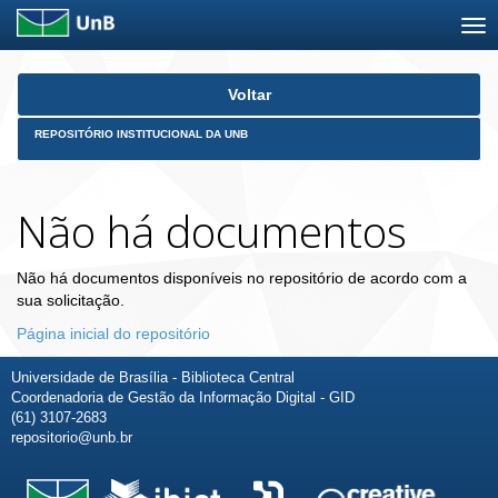
Skip
Voltar
navigation
REPOSITÓRIO INSTITUCIONAL DA UNB
Não há documentos
Não há documentos disponíveis no repositório de acordo com a
sua solicitação.
Página inicial do repositório
Universidade de Brasília - Biblioteca Central
Coordenadoria de Gestão da Informação Digital - GID
(61) 3107-2683
repositorio@unb.br