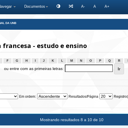
Navegar
Documentos
A-
A
A+
NAL DA UNB
francesa - estudo e ensino
F
G
H
I
J
K
L
M
N
O
P
Q
R
ou entre com as primeiras letras:
Em ordem:
Resultados/Página
Registro(
Mostrando resultados 8 a 10 de 10