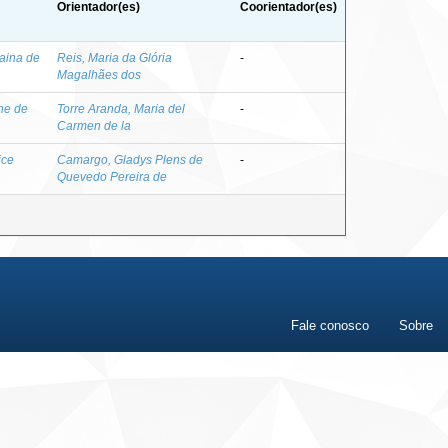
Orientador(es)
Coorientador(es)
aina de
Reis, Maria da Glória
-
Magalhães dos
ane de
Torre Aranda, Maria del
-
Carmen de la
ice
Camargo, Gladys Plens de
-
Quevedo Pereira de
Fale conosco
Sobre