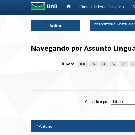
Comunidades e Coleções
Skip
REPOSITÓRIO INSTITUCIO
Voltar
navigation
Navegando por Assunto Língua 
Ir para:
0-9
A
B
C
D
E
Classificar por:
< Anterior