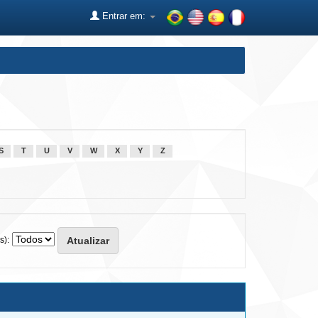
Entrar em:
S
T
U
V
W
X
Y
Z
s):