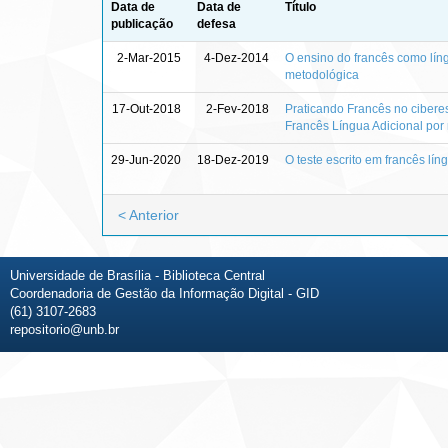
Data de
Data de
Título
publicação
defesa
2-Mar-2015
4-Dez-2014
O ensino do francês como líng
metodológica
17-Out-2018
2-Fev-2018
Praticando Francês no cibere
Francês Língua Adicional por 
29-Jun-2020
18-Dez-2019
O teste escrito em francês lín
< Anterior
Universidade de Brasília - Biblioteca Central
Coordenadoria de Gestão da Informação Digital - GID
(61) 3107-2683
repositorio@unb.br