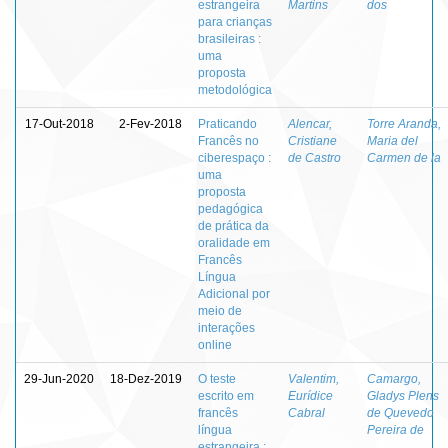
estrangeira
Martins
dos
para crianças
brasileiras :
uma
proposta
metodológica
17-Out-2018
2-Fev-2018
Praticando
Alencar,
Torre Aranda,
Francês no
Cristiane
Maria del
ciberespaço :
de Castro
Carmen de la
uma
proposta
pedagógica
de prática da
oralidade em
Francês
Língua
Adicional por
meio de
interações
online
29-Jun-2020
18-Dez-2019
O teste
Valentim,
Camargo,
escrito em
Eurídice
Gladys Plens
francês
Cabral
de Quevedo
língua
Pereira de
estrangeira :