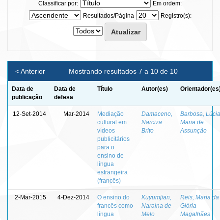
Classificar por:
Em ordem:
Resultados/Página
Registro(s):
< Anterior
Mostrando resultados 7 a 10 de 10
Data de
Data de
Título
Autor(es)
Orientador(es
publicação
defesa
12-Set-2014
Mar-2014
Mediação
Damaceno,
Barbosa, Lúci
cultural em
Narciza
Maria de
vídeos
Brito
Assunção
publicitários
para o
ensino de
língua
estrangeira
(francês)
2-Mar-2015
4-Dez-2014
O ensino do
Kuyumjian,
Reis, Maria da
francês como
Naraina de
Glória
língua
Melo
Magalhães