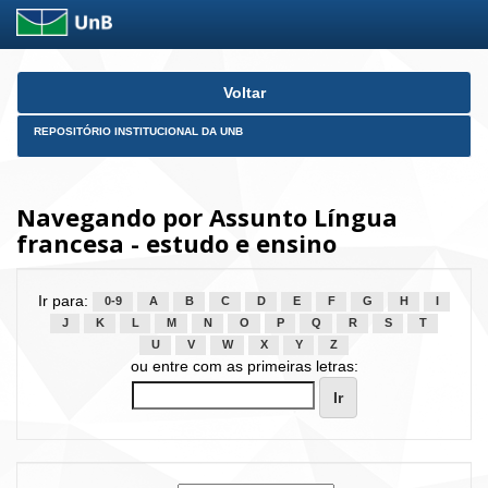
Skip
Voltar
navigation
REPOSITÓRIO INSTITUCIONAL DA UNB
Navegando por Assunto Língua
francesa - estudo e ensino
Ir para:
0-9
A
B
C
D
E
F
G
H
I
J
K
L
M
N
O
P
Q
R
S
T
U
V
W
X
Y
Z
ou entre com as primeiras letras: