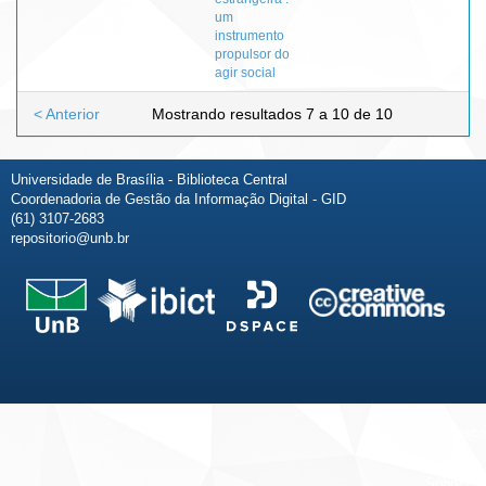
um
instrumento
propulsor do
agir social
< Anterior
Mostrando resultados 7 a 10 de 10
Universidade de Brasília - Biblioteca Central
Coordenadoria de Gestão da Informação Digital - GID
(61) 3107-2683
repositorio@unb.br
Fale conosco
Sobre