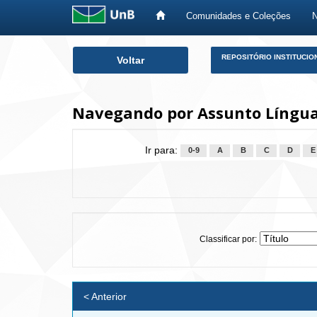
Comunidades e Coleções
Skip
REPOSITÓRIO INSTITUCIO
Voltar
navigation
Navegando por Assunto Língua 
Ir para:
0-9
A
B
C
D
E
Classificar por:
< Anterior