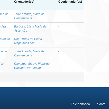
Orientador(es)
Coorientador(es)
iana da
Torre Aranda, Maria del
-
Carmen de la
ciza
Barbosa, Lúcia Maria de
-
Assunção
aina de
Reis, Maria da Glória
-
Magalhães dos
ane de
Torre Aranda, Maria del
-
Carmen de la
ice
Camargo, Gladys Plens de
-
Quevedo Pereira de
Fale conosco
Sobre