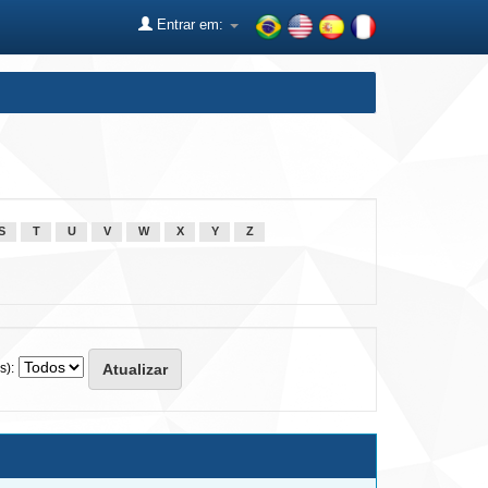
Entrar em:
S
T
U
V
W
X
Y
Z
s):