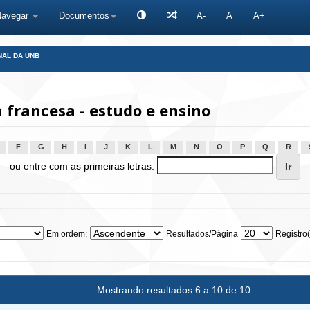
Navegar
Documentos
A-
A
A+
NAL DA UNB
francesa - estudo e ensino
F
G
H
I
J
K
L
M
N
O
P
Q
R
ou entre com as primeiras letras:
Em ordem:
Resultados/Página
Registro(
Mostrando resultados 6 a 10 de 10