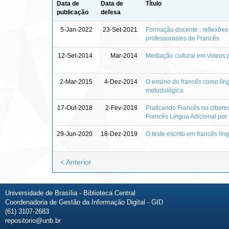
Data de
Data de
Título
publicação
defesa
5-Jan-2022
23-Set-2021
Formação docente : reflexões 
professoras/es de Francês
12-Set-2014
Mar-2014
Mediação cultural em vídeos p
2-Mar-2015
4-Dez-2014
O ensino do francês como líng
metodológica
17-Out-2018
2-Fev-2018
Praticando Francês no cibere
Francês Língua Adicional por 
29-Jun-2020
18-Dez-2019
O teste escrito em francês lín
< Anterior
Universidade de Brasília - Biblioteca Central
Coordenadoria de Gestão da Informação Digital - GID
(61) 3107-2683
repositorio@unb.br