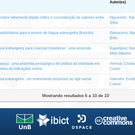
Autor(es)
sobre letramento digital crítico e coconstrução de saberes entre
Figuerêdo, Tat
Silva
ublicitários para o ensino de língua estrangeira (francês)
Damaceno, Nar
Brito
ua estrangeira para crianças brasileiras : uma proposta
Kuyumjian, Nar
Melo Martins
spaço : uma proposta pedagógica de prática da oralidade em
Alencar, Cristi
meio de interações online
Castro
gua estrangeira : um instrumento propulsor do agir social
Valentim, Euríd
Cabral
Mostrando resultados 6 a 10 de 10