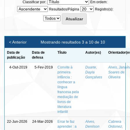
Classificar por:
Em ordem:
Resultados/Página
Registro(s):
< Anterior
Mostrando resultados 3 a 10 de 10
Data de
Data de
Título
Autor(es)
Orientador(e
publicação
defesa
4-Out-2019
5-Fev-2019
Convite à
Duarte,
Alves, Janaín
primeira
Dayla
Soares de
infância :
Gonçalves
Oliveira
conhecer a
língua
francesa pela
mediação de
livros de
literatura
infantil
22-Jun-2026
24-Mar-2026
Errar te faz
Alves,
Cabrera
aprender : a
Denilson
Ordonez,