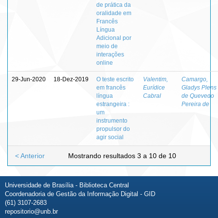
de prática da
oralidade em
Francês
Língua
Adicional por
meio de
interações
online
29-Jun-2020
18-Dez-2019
O teste escrito
Valentim,
Camargo,
em francês
Eurídice
Gladys Plens
língua
Cabral
de Quevedo
estrangeira :
Pereira de
um
instrumento
propulsor do
agir social
< Anterior
Mostrando resultados 3 a 10 de 10
Universidade de Brasília - Biblioteca Central
Coordenadoria de Gestão da Informação Digital - GID
(61) 3107-2683
repositorio@unb.br