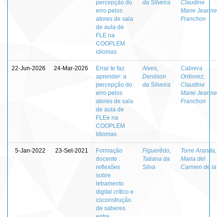
percepção do
da Silveira
Claudine
erro pelos
Marie Jeanne
atores de sala
Franchon
de aula de
FLE na
COOPLEM
idiomas
22-Jun-2026
24-Mar-2026
Errar te faz
Alves,
Cabrera
aprender: a
Denilson
Ordonez,
percepção do
da Silveira
Claudine
erro pelos
Marie Jeanne
atores de sala
Franchon
de aula de
FLEe na
COOPLEM
Idiomas
5-Jan-2022
23-Set-2021
Formação
Figuerêdo,
Torre Aranda,
docente :
Tatiana da
Maria del
reflexões
Silva
Carmen de la
sobre
letramento
digital crítico e
coconstrução
de saberes
entre