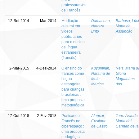
professoras/es
de Francês
12-Set-2014
Mar-2014
Mediação
Damaceno,
Barbosa, Lúc
cultural em
Narciza
Maria de
vídeos
Brito
Assunção
publicitários
para o ensino
de língua
estrangeira
(francês)
2-Mar-2015
4-Dez-2014
O ensino do
Kuyumjian,
Reis, Maria d
francês como
Naraina de
Glória
língua
Melo
Magalhães
estrangeira
Martins
dos
para crianças
brasileiras :
uma proposta
metodológica
17-Out-2018
2-Fev-2018
Praticando
Alencar,
Torre Aranda,
Francês no
Cristiane
Maria del
ciberespaço :
de Castro
Carmen de la
uma proposta
pedagógica