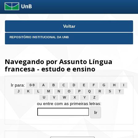
Skip
Voltar
navigation
REPOSITÓRIO INSTITUCIONAL DA UNB
Navegando por Assunto Língua
francesa - estudo e ensino
Ir para:
0-9
A
B
C
D
E
F
G
H
I
J
K
L
M
N
O
P
Q
R
S
T
U
V
W
X
Y
Z
ou entre com as primeiras letras: