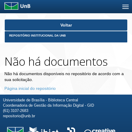
Skip
Voltar
navigation
REPOSITÓRIO INSTITUCIONAL DA UNB
Não há documentos
Não há documentos disponíveis no repositório de acordo com a
sua solicitação.
Página inicial do repositório
Universidade de Brasília - Biblioteca Central
Coordenadoria de Gestão da Informação Digital - GID
(61) 3107-2683
repositorio@unb.br