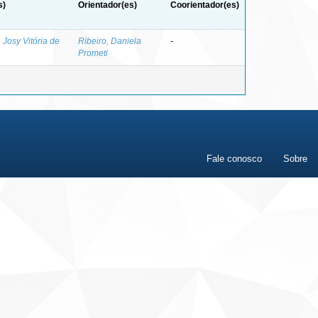
s)
Orientador(es)
Coorientador(es)
Josy Vitória de
Ribeiro, Daniela
-
Prometi
Fale conosco
Sobre