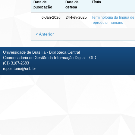
Data de
Data de
Título
publicação
defesa
6-Jan-2026
24-Fev-2025
Terminologia da língua de s
reprodutor humano
< Anterior
Universidade de Brasília - Biblioteca Central
Coordenadoria de Gestão da Informação Digital - GID
(61) 3107-2683
repositorio@unb.br