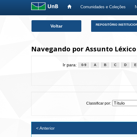
Comunidades e Coleções
Skip
REPOSITÓRIO INSTITUCIO
Voltar
navigation
Navegando por Assunto Léxico 
Ir para:
0-9
A
B
C
D
E
Classificar por:
< Anterior