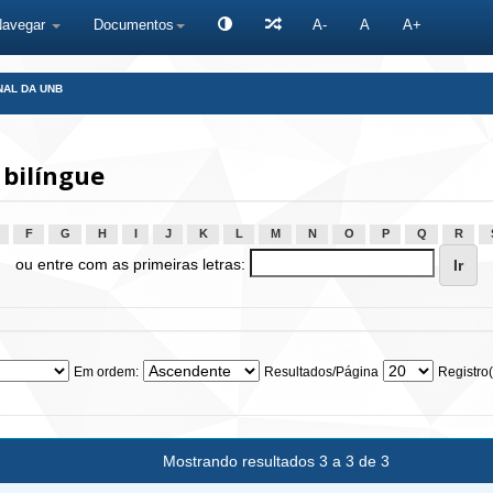
Navegar
Documentos
A-
A
A+
NAL DA UNB
bilíngue
F
G
H
I
J
K
L
M
N
O
P
Q
R
ou entre com as primeiras letras:
Em ordem:
Resultados/Página
Registro(
Mostrando resultados 3 a 3 de 3