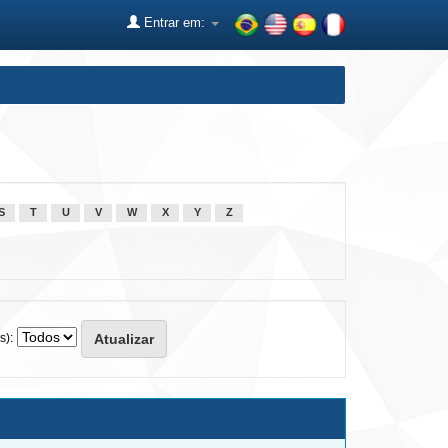
Entrar em:
S
T
U
V
W
X
Y
Z
s):