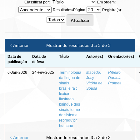
Classificar por:
Em ordem:
Resultados/Página
Registro(s):
< Anterior
Mostrando resultados 3 a 3 de 3
Data de
Data de
Título
Autor(es)
Orientador(es)
publicação
defesa
6-Jan-2026
24-Fev-2025
Terminologia
Macêdo,
Ribeiro,
da língua de
Josy
Daniela
sinais
Vitória de
Prometi
brasileira :
Sousa
léxico
ilustrado
bilíngue dos
sinais-termo
do sistema
reprodutor
humano
< Anterior
Mostrando resultados 3 a 3 de 3