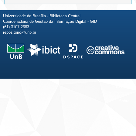
Universidade de Brasília - Biblioteca Central
Coordenadoria de Gestão da Informação Digital - GID
(61) 3107-2683
repositorio@unb.br
Fale conosco
Sobre