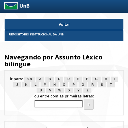
Skip
Voltar
navigation
REPOSITÓRIO INSTITUCIONAL DA UNB
Navegando por Assunto Léxico
bilíngue
Ir para:
0-9
A
B
C
D
E
F
G
H
I
J
K
L
M
N
O
P
Q
R
S
T
U
V
W
X
Y
Z
ou entre com as primeiras letras: