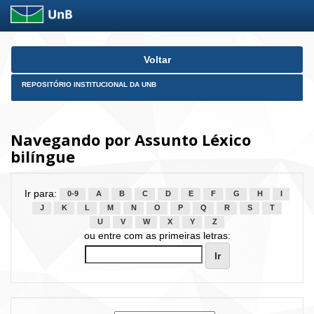
Skip
Voltar
navigation
REPOSITÓRIO INSTITUCIONAL DA UNB
Navegando por Assunto Léxico
bilíngue
Ir para:
0-9
A
B
C
D
E
F
G
H
I
J
K
L
M
N
O
P
Q
R
S
T
U
V
W
X
Y
Z
ou entre com as primeiras letras: