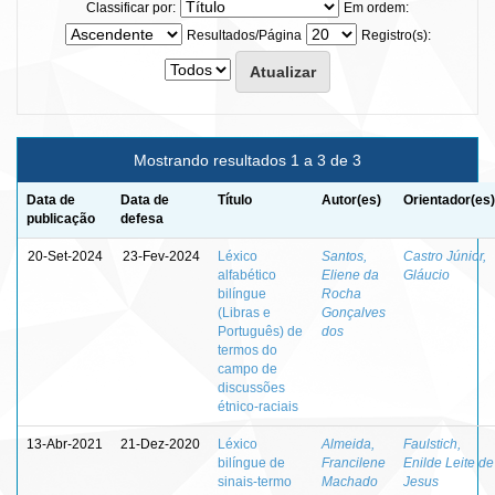
Classificar por:
Em ordem:
Resultados/Página
Registro(s):
Mostrando resultados 1 a 3 de 3
Data de
Data de
Título
Autor(es)
Orientador(es)
publicação
defesa
20-Set-2024
23-Fev-2024
Léxico
Santos,
Castro Júnior,
alfabético
Eliene da
Gláucio
bilíngue
Rocha
(Libras e
Gonçalves
Português) de
dos
termos do
campo de
discussões
étnico-raciais
13-Abr-2021
21-Dez-2020
Léxico
Almeida,
Faulstich,
bilíngue de
Francilene
Enilde Leite de
sinais-termo
Machado
Jesus