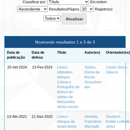
Classificar por:
Em ordem:
Resultados/Página
Registro(s):
Mostrando resultados 1 a 3 de 3
Data de
Data de
Título
Autor(es)
Orientador(es)
publicação
defesa
20-Set-2024
23-Fev-2024
Léxico
Santos,
Castro Júnior,
alfabético
Eliene da
Gláucio
bilíngue
Rocha
(Libras e
Gonçalves
Português) de
dos
termos do
campo de
discussões
étnico-raciais
13-Abr-2021
21-Dez-2020
Léxico
Almeida,
Faulstich,
bilíngue de
Francilene
Enilde Leite de
sinais-termo
Machado
Jesus