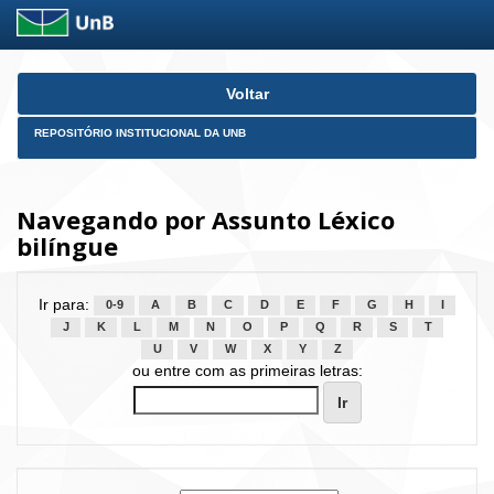
Skip
Voltar
navigation
REPOSITÓRIO INSTITUCIONAL DA UNB
Navegando por Assunto Léxico
bilíngue
Ir para:
0-9
A
B
C
D
E
F
G
H
I
J
K
L
M
N
O
P
Q
R
S
T
U
V
W
X
Y
Z
ou entre com as primeiras letras: