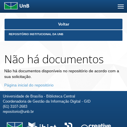
Skip
Voltar
navigation
REPOSITÓRIO INSTITUCIONAL DA UNB
Não há documentos
Não há documentos disponíveis no repositório de acordo com a
sua solicitação.
Página inicial do repositório
Universidade de Brasília - Biblioteca Central
Coordenadoria de Gestão da Informação Digital - GID
(61) 3107-2683
repositorio@unb.br