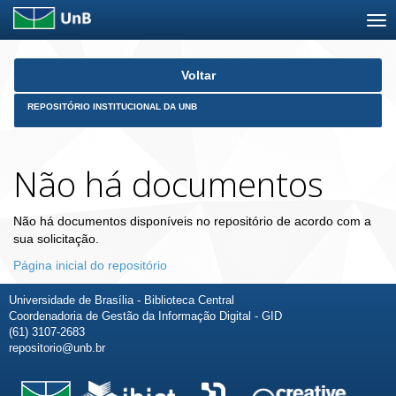
Skip
Voltar
navigation
REPOSITÓRIO INSTITUCIONAL DA UNB
Não há documentos
Não há documentos disponíveis no repositório de acordo com a
sua solicitação.
Página inicial do repositório
Universidade de Brasília - Biblioteca Central
Coordenadoria de Gestão da Informação Digital - GID
(61) 3107-2683
repositorio@unb.br