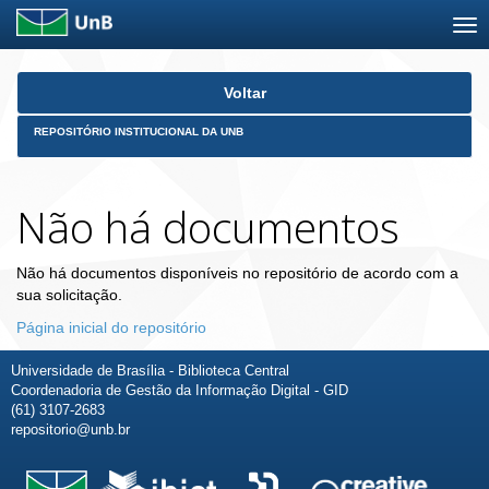
Skip
Voltar
navigation
REPOSITÓRIO INSTITUCIONAL DA UNB
Não há documentos
Não há documentos disponíveis no repositório de acordo com a
sua solicitação.
Página inicial do repositório
Universidade de Brasília - Biblioteca Central
Coordenadoria de Gestão da Informação Digital - GID
(61) 3107-2683
repositorio@unb.br