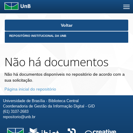
Skip
Voltar
navigation
REPOSITÓRIO INSTITUCIONAL DA UNB
Não há documentos
Não há documentos disponíveis no repositório de acordo com a
sua solicitação.
Página inicial do repositório
Universidade de Brasília - Biblioteca Central
Coordenadoria de Gestão da Informação Digital - GID
(61) 3107-2683
repositorio@unb.br