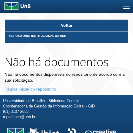
Skip
Voltar
navigation
REPOSITÓRIO INSTITUCIONAL DA UNB
Não há documentos
Não há documentos disponíveis no repositório de acordo com a
sua solicitação.
Página inicial do repositório
Universidade de Brasília - Biblioteca Central
Coordenadoria de Gestão da Informação Digital - GID
(61) 3107-2683
repositorio@unb.br