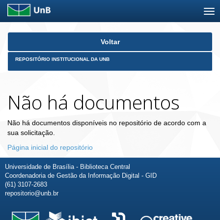
Skip
Voltar
navigation
REPOSITÓRIO INSTITUCIONAL DA UNB
Não há documentos
Não há documentos disponíveis no repositório de acordo com a
sua solicitação.
Página inicial do repositório
Universidade de Brasília - Biblioteca Central
Coordenadoria de Gestão da Informação Digital - GID
(61) 3107-2683
repositorio@unb.br