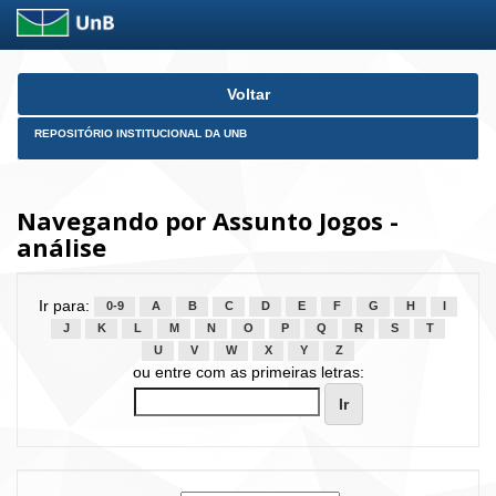
Skip
Voltar
navigation
REPOSITÓRIO INSTITUCIONAL DA UNB
Navegando por Assunto Jogos -
análise
Ir para:
0-9
A
B
C
D
E
F
G
H
I
J
K
L
M
N
O
P
Q
R
S
T
U
V
W
X
Y
Z
ou entre com as primeiras letras: