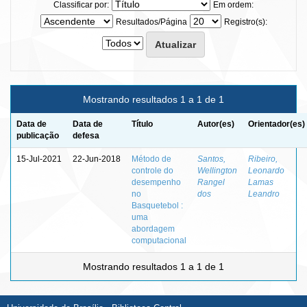
Classificar por:
Em ordem:
Resultados/Página
Registro(s):
Mostrando resultados 1 a 1 de 1
Data de
Data de
Título
Autor(es)
Orientador(es)
publicação
defesa
15-Jul-2021
22-Jun-2018
Método de
Santos,
Ribeiro,
controle do
Wellington
Leonardo
desempenho
Rangel
Lamas
no
dos
Leandro
Basquetebol :
uma
abordagem
computacional
Mostrando resultados 1 a 1 de 1