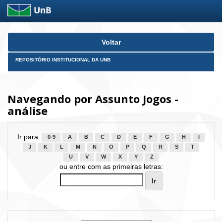
Skip
Voltar
navigation
REPOSITÓRIO INSTITUCIONAL DA UNB
Navegando por Assunto Jogos -
análise
Ir para:
0-9
A
B
C
D
E
F
G
H
I
J
K
L
M
N
O
P
Q
R
S
T
U
V
W
X
Y
Z
ou entre com as primeiras letras: