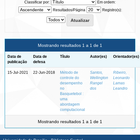
Classificar por:
Em ordem:
Resultados/Página
Registro(s):
Mostrando resultados 1 a 1 de 1
Data de
Data de
Título
Autor(es)
Orientador(es)
publicação
defesa
15-Jul-2021
22-Jun-2018
Método de
Santos,
Ribeiro,
controle do
Wellington
Leonardo
desempenho
Rangel
Lamas
no
dos
Leandro
Basquetebol :
uma
abordagem
computacional
Mostrando resultados 1 a 1 de 1