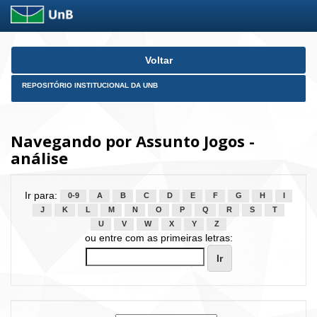
Skip
Voltar
navigation
REPOSITÓRIO INSTITUCIONAL DA UNB
Navegando por Assunto Jogos -
análise
Ir para:
0-9
A
B
C
D
E
F
G
H
I
J
K
L
M
N
O
P
Q
R
S
T
U
V
W
X
Y
Z
ou entre com as primeiras letras: