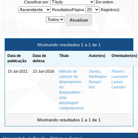
Classificar por:
Em ordem:
Resultados/Página
Registro(s):
Mostrando resultados 1 a 1 de 1
Data de
Data de
Título
Autor(es)
Orientador(es)
publicação
defesa
15-Jul-2021
22-Jun-2018
Método de
Santos,
Ribeiro,
controle do
Wellington
Leonardo
desempenho
Rangel
Lamas
no
dos
Leandro
Basquetebol :
uma
abordagem
computacional
Mostrando resultados 1 a 1 de 1