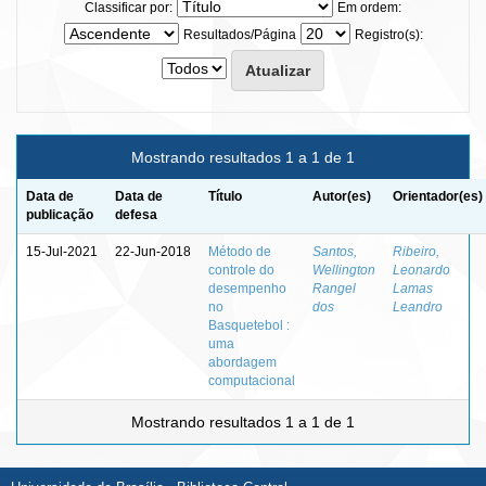
Classificar por:
Em ordem:
Resultados/Página
Registro(s):
Mostrando resultados 1 a 1 de 1
Data de
Data de
Título
Autor(es)
Orientador(es)
publicação
defesa
15-Jul-2021
22-Jun-2018
Método de
Santos,
Ribeiro,
controle do
Wellington
Leonardo
desempenho
Rangel
Lamas
no
dos
Leandro
Basquetebol :
uma
abordagem
computacional
Mostrando resultados 1 a 1 de 1