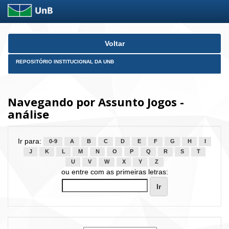
Skip
Voltar
navigation
REPOSITÓRIO INSTITUCIONAL DA UNB
Navegando por Assunto Jogos -
análise
Ir para:
0-9
A
B
C
D
E
F
G
H
I
J
K
L
M
N
O
P
Q
R
S
T
U
V
W
X
Y
Z
ou entre com as primeiras letras: