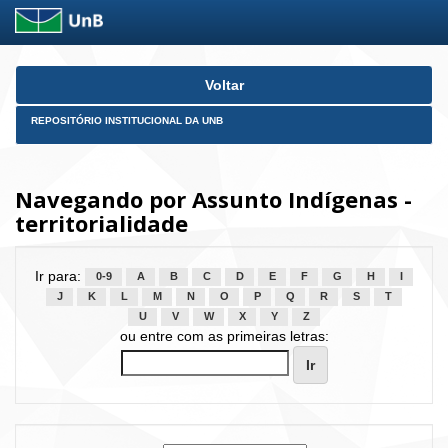
Skip
Voltar
navigation
REPOSITÓRIO INSTITUCIONAL DA UNB
Navegando por Assunto Indígenas -
territorialidade
Ir para:
0-9
A
B
C
D
E
F
G
H
I
J
K
L
M
N
O
P
Q
R
S
T
U
V
W
X
Y
Z
ou entre com as primeiras letras: