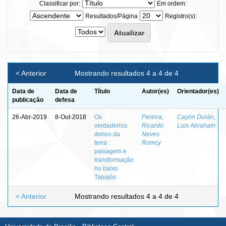
Classificar por:
Em ordem:
Resultados/Página
Registro(s):
< Anterior
Mostrando resultados 4 a 4 de 4
Data de
Data de
Título
Autor(es)
Orientador(es)
publicação
defesa
26-Abr-2019
8-Out-2018
Os
Pereira,
Cayón Durán,
verdadeiros
Ricardo
Luis Abraham
donos da
Neves
terra :
Romcy
paisagem e
transformação
no baixo
Tapajós
< Anterior
Mostrando resultados 4 a 4 de 4