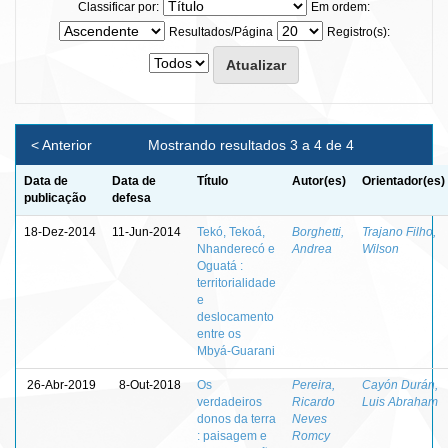
Classificar por:
Em ordem:
Resultados/Página
Registro(s):
< Anterior
Mostrando resultados 3 a 4 de 4
Data de
Data de
Título
Autor(es)
Orientador(es)
publicação
defesa
18-Dez-2014
11-Jun-2014
Tekó, Tekoá,
Borghetti,
Trajano Filho,
Nhanderecó e
Andrea
Wilson
Oguatá :
territorialidade
e
deslocamento
entre os
Mbyá-Guarani
26-Abr-2019
8-Out-2018
Os
Pereira,
Cayón Durán,
verdadeiros
Ricardo
Luis Abraham
donos da terra
Neves
: paisagem e
Romcy