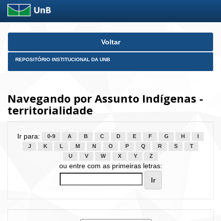
Skip
Voltar
navigation
REPOSITÓRIO INSTITUCIONAL DA UNB
Navegando por Assunto Indígenas -
territorialidade
Ir para:
0-9
A
B
C
D
E
F
G
H
I
J
K
L
M
N
O
P
Q
R
S
T
U
V
W
X
Y
Z
ou entre com as primeiras letras: