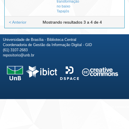
transformação
no baixo
Tapajós
< Anterior
Mostrando resultados 3 a 4 de 4
Universidade de Brasília - Biblioteca Central
Coordenadoria de Gestão da Informação Digital - GID
(61) 3107-2683
repositorio@unb.br
Fale conosco
Sobre