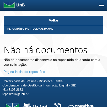
Skip
Voltar
navigation
REPOSITÓRIO INSTITUCIONAL DA UNB
Não há documentos
Não há documentos disponíveis no repositório de acordo com a
sua solicitação.
Página inicial do repositório
Universidade de Brasília - Biblioteca Central
Coordenadoria de Gestão da Informação Digital - GID
(61) 3107-2683
repositorio@unb.br