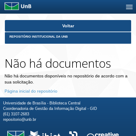
Skip
Voltar
navigation
REPOSITÓRIO INSTITUCIONAL DA UNB
Não há documentos
Não há documentos disponíveis no repositório de acordo com a
sua solicitação.
Página inicial do repositório
Universidade de Brasília - Biblioteca Central
Coordenadoria de Gestão da Informação Digital - GID
(61) 3107-2683
repositorio@unb.br