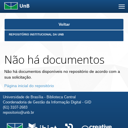
Skip
Voltar
navigation
REPOSITÓRIO INSTITUCIONAL DA UNB
Não há documentos
Não há documentos disponíveis no repositório de acordo com a
sua solicitação.
Página inicial do repositório
Universidade de Brasília - Biblioteca Central
Coordenadoria de Gestão da Informação Digital - GID
(61) 3107-2683
repositorio@unb.br