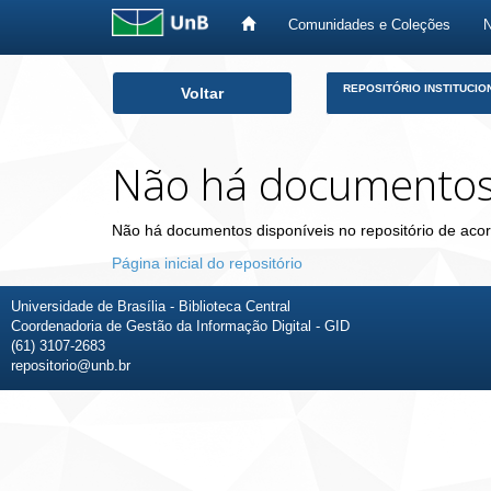
Comunidades e Coleções
Skip
REPOSITÓRIO INSTITUCIO
Voltar
navigation
Não há documento
Não há documentos disponíveis no repositório de acor
Página inicial do repositório
Universidade de Brasília - Biblioteca Central
Coordenadoria de Gestão da Informação Digital - GID
(61) 3107-2683
repositorio@unb.br