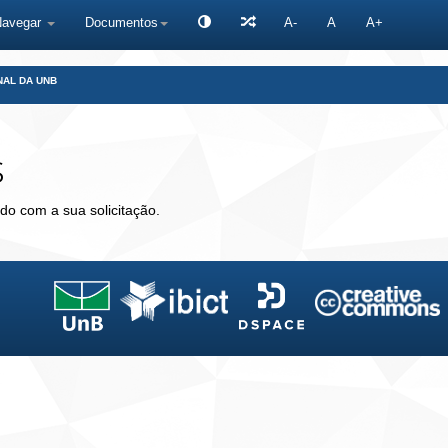
Navegar
Documentos
A-
A
A+
NAL DA UNB
s
do com a sua solicitação.