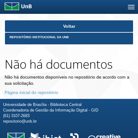
Skip
Voltar
navigation
REPOSITÓRIO INSTITUCIONAL DA UNB
Não há documentos
Não há documentos disponíveis no repositório de acordo com a
sua solicitação.
Página inicial do repositório
Universidade de Brasília - Biblioteca Central
Coordenadoria de Gestão da Informação Digital - GID
(61) 3107-2683
repositorio@unb.br