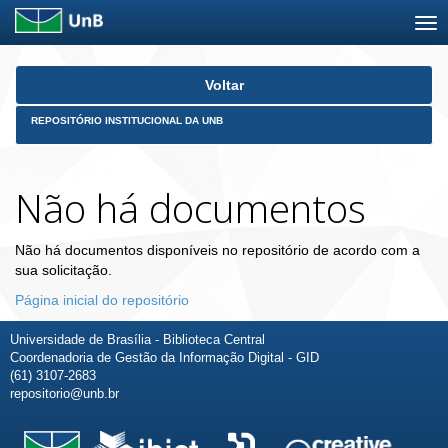
Skip
Voltar
navigation
REPOSITÓRIO INSTITUCIONAL DA UNB
Não há documentos
Não há documentos disponíveis no repositório de acordo com a
sua solicitação.
Página inicial do repositório
Universidade de Brasília - Biblioteca Central
Coordenadoria de Gestão da Informação Digital - GID
(61) 3107-2683
repositorio@unb.br