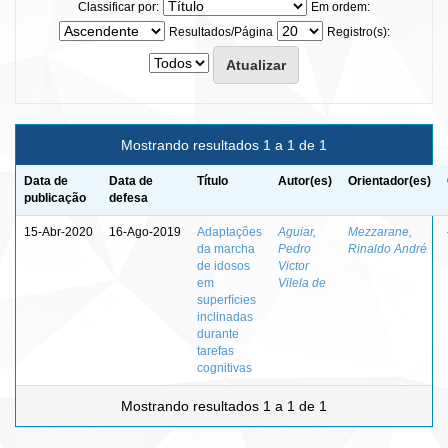
Classificar por:
Em ordem:
Resultados/Página
Registro(s):
Mostrando resultados 1 a 1 de 1
Data de
Data de
Título
Autor(es)
Orientador(es)
publicação
defesa
15-Abr-2020
16-Ago-2019
Adaptações
Aguiar,
Mezzarane,
da marcha
Pedro
Rinaldo André
de idosos
Victor
em
Vilela de
superfícies
inclinadas
durante
tarefas
cognitivas
Mostrando resultados 1 a 1 de 1