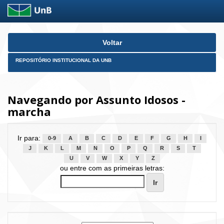
Skip
Voltar
navigation
REPOSITÓRIO INSTITUCIONAL DA UNB
Navegando por Assunto Idosos -
marcha
Ir para:
0-9
A
B
C
D
E
F
G
H
I
J
K
L
M
N
O
P
Q
R
S
T
U
V
W
X
Y
Z
ou entre com as primeiras letras: