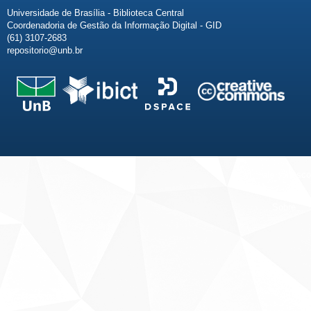
Universidade de Brasília - Biblioteca Central
Coordenadoria de Gestão da Informação Digital - GID
(61) 3107-2683
repositorio@unb.br
Fale conosco
Sobre