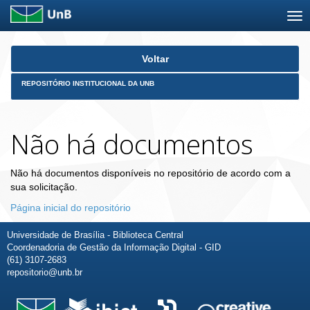
Skip
Voltar
navigation
REPOSITÓRIO INSTITUCIONAL DA UNB
Não há documentos
Não há documentos disponíveis no repositório de acordo com a
sua solicitação.
Página inicial do repositório
Universidade de Brasília - Biblioteca Central
Coordenadoria de Gestão da Informação Digital - GID
(61) 3107-2683
repositorio@unb.br