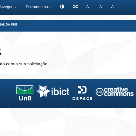
Navegar
Documentos
A-
A
A+
NAL DA UNB
s
do com a sua solicitação.