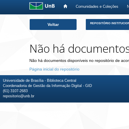
Comunidades e Coleções
Skip
REPOSITÓRIO INSTITUCIO
Voltar
navigation
Não há documento
Não há documentos disponíveis no repositório de acor
Página inicial do repositório
Universidade de Brasília - Biblioteca Central
Coordenadoria de Gestão da Informação Digital - GID
(61) 3107-2683
repositorio@unb.br