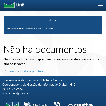
Skip
Voltar
navigation
REPOSITÓRIO INSTITUCIONAL DA UNB
Não há documentos
Não há documentos disponíveis no repositório de acordo com a
sua solicitação.
Página inicial do repositório
Universidade de Brasília - Biblioteca Central
Coordenadoria de Gestão da Informação Digital - GID
(61) 3107-2683
repositorio@unb.br