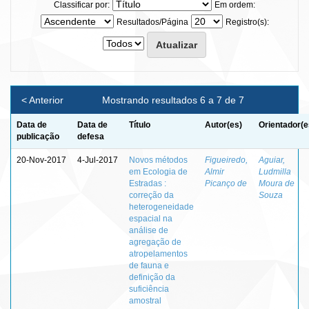
Classificar por:
Em ordem:
Resultados/Página
Registro(s):
< Anterior
Mostrando resultados 6 a 7 de 7
Data de
Data de
Título
Autor(es)
Orientador(e
publicação
defesa
20-Nov-2017
4-Jul-2017
Novos métodos
Figueiredo,
Aguiar,
em Ecologia de
Almir
Ludmilla
Estradas :
Picanço de
Moura de
correção da
Souza
heterogeneidade
espacial na
análise de
agregação de
atropelamentos
de fauna e
definição da
suficiência
amostral