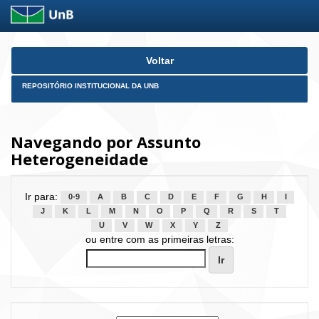
Skip
Voltar
navigation
REPOSITÓRIO INSTITUCIONAL DA UNB
Navegando por Assunto
Heterogeneidade
Ir para:
0-9
A
B
C
D
E
F
G
H
I
J
K
L
M
N
O
P
Q
R
S
T
U
V
W
X
Y
Z
ou entre com as primeiras letras: