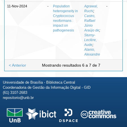
11-Nov-2024
-
Population
Agrawal,
-
heterogeneity in
Ruchi
;
Cryptococcus
Castro,
neoformans :
Raffael
impact on
Júnio
pathogenesis
Araújo de
;
Sturny-
Leclère,
Aude
;
Alanio,
Alexandre
< Anterior
Mostrando resultados 6 a 7 de 7
Universidade de Brasília - Biblioteca Central
Coordenadoria de Gestão da Informação Digital - GID
(61) 3107-2683
repositorio@unb.br