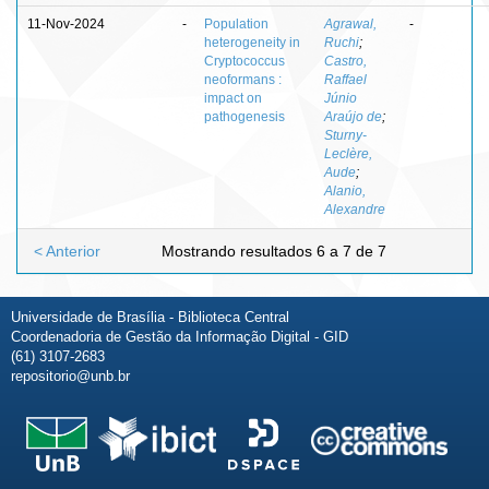
11-Nov-2024
-
Population
Agrawal,
-
heterogeneity in
Ruchi
;
Cryptococcus
Castro,
neoformans :
Raffael
impact on
Júnio
pathogenesis
Araújo de
;
Sturny-
Leclère,
Aude
;
Alanio,
Alexandre
< Anterior
Mostrando resultados 6 a 7 de 7
Universidade de Brasília - Biblioteca Central
Coordenadoria de Gestão da Informação Digital - GID
(61) 3107-2683
repositorio@unb.br