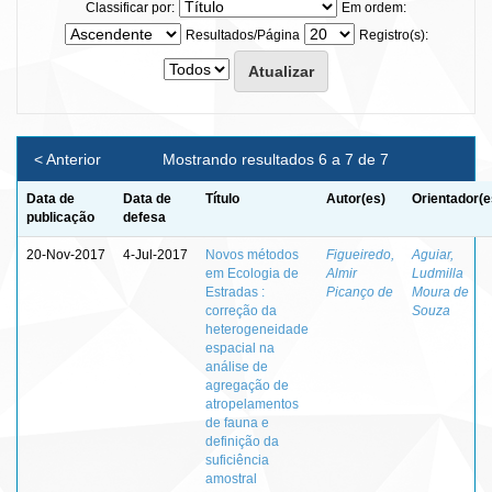
Classificar por:
Em ordem:
Resultados/Página
Registro(s):
< Anterior
Mostrando resultados 6 a 7 de 7
Data de
Data de
Título
Autor(es)
Orientador(e
publicação
defesa
20-Nov-2017
4-Jul-2017
Novos métodos
Figueiredo,
Aguiar,
em Ecologia de
Almir
Ludmilla
Estradas :
Picanço de
Moura de
correção da
Souza
heterogeneidade
espacial na
análise de
agregação de
atropelamentos
de fauna e
definição da
suficiência
amostral