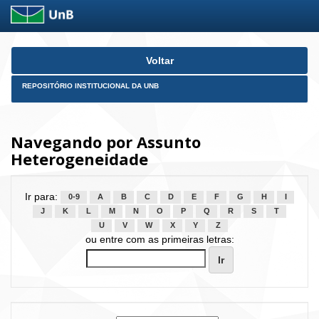
Skip
Voltar
navigation
REPOSITÓRIO INSTITUCIONAL DA UNB
Navegando por Assunto
Heterogeneidade
Ir para:
0-9
A
B
C
D
E
F
G
H
I
J
K
L
M
N
O
P
Q
R
S
T
U
V
W
X
Y
Z
ou entre com as primeiras letras: