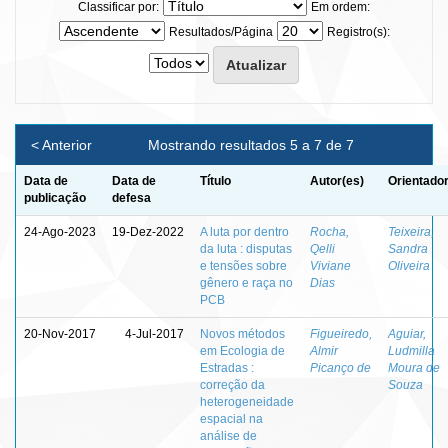
Classificar por:
Em ordem:
Resultados/Página
Registro(s):
< Anterior
Mostrando resultados 5 a 7 de 7
Data de
Data de
Título
Autor(es)
Orientador
publicação
defesa
24-Ago-2023
19-Dez-2022
A luta por dentro
Rocha,
Teixeira,
da luta : disputas
Qelli
Sandra
e tensões sobre
Viviane
Oliveira
gênero e raça no
Dias
PCB
20-Nov-2017
4-Jul-2017
Novos métodos
Figueiredo,
Aguiar,
em Ecologia de
Almir
Ludmilla
Estradas :
Picanço de
Moura de
correção da
Souza
heterogeneidade
espacial na
análise de