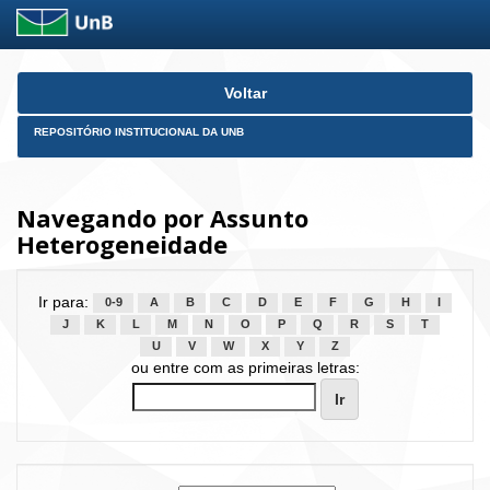
Skip
Voltar
navigation
REPOSITÓRIO INSTITUCIONAL DA UNB
Navegando por Assunto
Heterogeneidade
Ir para:
0-9
A
B
C
D
E
F
G
H
I
J
K
L
M
N
O
P
Q
R
S
T
U
V
W
X
Y
Z
ou entre com as primeiras letras: