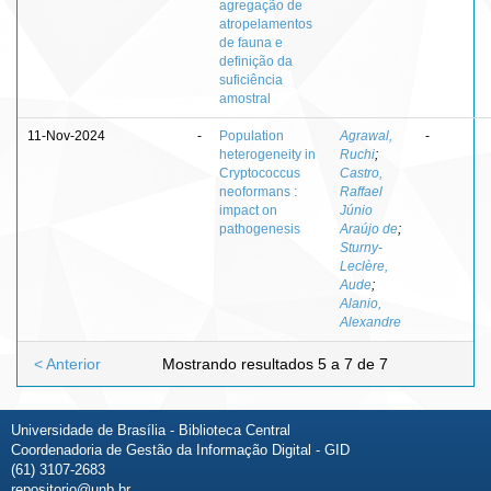
agregação de
atropelamentos
de fauna e
definição da
suficiência
amostral
11-Nov-2024
-
Population
Agrawal,
-
heterogeneity in
Ruchi
;
Cryptococcus
Castro,
neoformans :
Raffael
impact on
Júnio
pathogenesis
Araújo de
;
Sturny-
Leclère,
Aude
;
Alanio,
Alexandre
< Anterior
Mostrando resultados 5 a 7 de 7
Universidade de Brasília - Biblioteca Central
Coordenadoria de Gestão da Informação Digital - GID
(61) 3107-2683
repositorio@unb.br