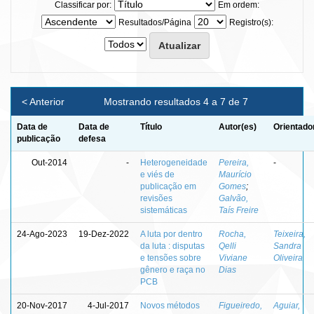
Classificar por:
Em ordem:
Resultados/Página
Registro(s):
< Anterior
Mostrando resultados 4 a 7 de 7
Data de
Data de
Título
Autor(es)
Orientado
publicação
defesa
Out-2014
-
Heterogeneidade
Pereira,
-
e viés de
Maurício
publicação em
Gomes
;
revisões
Galvão,
sistemáticas
Taís Freire
24-Ago-2023
19-Dez-2022
A luta por dentro
Rocha,
Teixeira,
da luta : disputas
Qelli
Sandra
e tensões sobre
Viviane
Oliveira
gênero e raça no
Dias
PCB
20-Nov-2017
4-Jul-2017
Novos métodos
Figueiredo,
Aguiar,