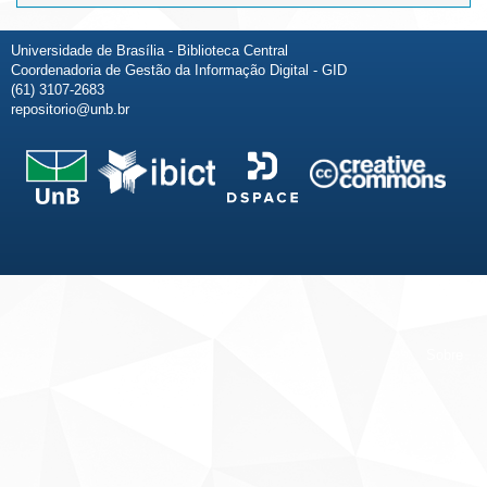
Universidade de Brasília - Biblioteca Central
Coordenadoria de Gestão da Informação Digital - GID
(61) 3107-2683
repositorio@unb.br
Fale conosco
Sobre