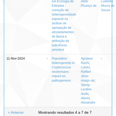
em Ecologia de
Almir
Ludmilla
Estradas :
Picanço de
Moura de
correção da
Souza
heterogeneidade
espacial na
análise de
agregação de
atropelamentos
de fauna e
definição da
suficiência
amostral
11-Nov-2024
-
Population
Agrawal,
-
heterogeneity in
Ruchi
;
Cryptococcus
Castro,
neoformans :
Raffael
impact on
Júnio
pathogenesis
Araújo de
;
Sturny-
Leclère,
Aude
;
Alanio,
Alexandre
< Anterior
Mostrando resultados 4 a 7 de 7