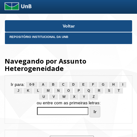
Skip
Voltar
navigation
REPOSITÓRIO INSTITUCIONAL DA UNB
Navegando por Assunto
Heterogeneidade
Ir para:
0-9
A
B
C
D
E
F
G
H
I
J
K
L
M
N
O
P
Q
R
S
T
U
V
W
X
Y
Z
ou entre com as primeiras letras: