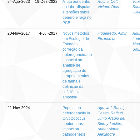
24-Ago-2023
19-Dez-2022
A luta por dentro
Rocha, Qelli
Teix
da luta : disputas
Viviane Dias
San
e tensões sobre
Oliv
gênero e raça no
PCB
20-Nov-2017
4-Jul-2017
Novos métodos
Figueiredo, Almir
Agui
em Ecologia de
Picanço de
Ludm
Estradas :
Mou
correção da
Sou
heterogeneidade
espacial na
análise de
agregação de
atropelamentos
de fauna e
definição da
suficiência
amostral
11-Nov-2024
-
Population
Agrawal, Ruchi
;
-
heterogeneity in
Castro, Raffael
Cryptococcus
Júnio Araújo de
;
neoformans :
Sturny-Leclère,
impact on
Aude
;
Alanio,
pathogenesis
Alexandre