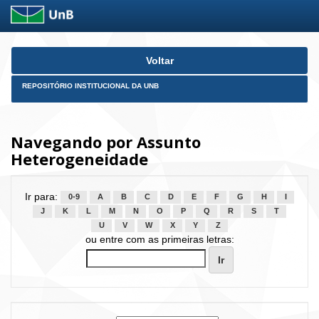
Skip
Voltar
navigation
REPOSITÓRIO INSTITUCIONAL DA UNB
Navegando por Assunto
Heterogeneidade
Ir para:
0-9
A
B
C
D
E
F
G
H
I
J
K
L
M
N
O
P
Q
R
S
T
U
V
W
X
Y
Z
ou entre com as primeiras letras: