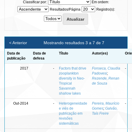
Classificar por:
Em ordem:
Resultados/Página
Registro(s):
< Anterior
Mostrando resultados 3 a 7 de 7
Data de
Data de
Título
Autor(es)
Orie
publicação
defesa
2017
-
Factors that drive
Fonseca, Claudia
-
zooplankton
Padovesi
;
diversity in Neo-
Rezende, Renan
Tropical
de Souza
Savannah
shallow lakes
Out-2014
-
Heterogeneidade
Pereira, Maurício
-
e viés de
Gomes
;
Galvão,
publicação em
Taís Freire
revisões
sistemáticas